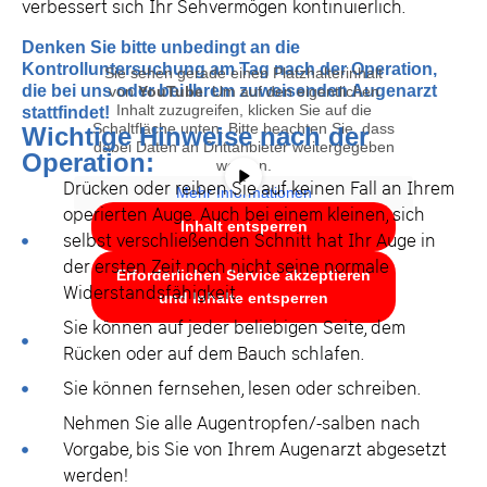
verbessert sich Ihr Sehvermögen kontinuierlich.
Denken Sie bitte unbedingt an die
Kontrolluntersuchung am Tag nach der Operation,
Sie sehen gerade einen Platzhalterinhalt
die bei uns oder bei Ihrem zuweisenden Augenarzt
von
YouTube
. Um auf den eigentlichen
Inhalt zuzugreifen, klicken Sie auf die
stattfindet!
Schaltfläche unten. Bitte beachten Sie, dass
Wichtige Hinweise nach der
dabei Daten an Drittanbieter weitergegeben
Operation:
werden.
Drücken oder reiben Sie auf keinen Fall an Ihrem
Mehr Informationen
operierten Auge. Auch bei einem kleinen, sich
Inhalt entsperren
selbst verschließenden Schnitt hat Ihr Auge in
der ersten Zeit noch nicht seine normale
Erforderlichen Service akzeptieren
Widerstandsfähigkeit.
und Inhalte entsperren
Sie können auf jeder beliebigen Seite, dem
Rücken oder auf dem Bauch schlafen.
Sie können fernsehen, lesen oder schreiben.
Nehmen Sie alle Augentropfen/-salben nach
Vorgabe, bis Sie von Ihrem Augenarzt abgesetzt
werden!