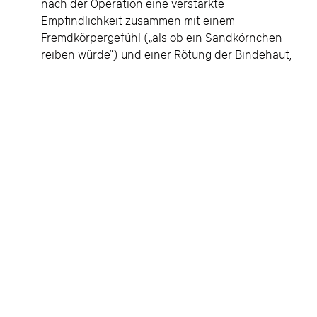
nach der Operation eine verstärkte
Empfindlichkeit zusammen mit einem
Fremdkörpergefühl („als ob ein Sandkörnchen
reiben würde“) und einer Rötung der Bindehaut,
zum Teil verbunden mit Augentränen. Das ist
normal und bildet sich im weiteren Verlauf von
alleine zurück. Bei Bedarf kann eine Befeuchtung
des Auges mit Tränenersatzmitteln erfolgen. Auch
eine Sonnenbrille wird häufig als angenehm
empfunden.
Risiken
Es gibt keine Operation, bei der 100% Risikofreiheit
garantiert werden kann. Die hoch entwickelte
Linsentechnologie, modernste Operationsmethoden
und letztendlich die langjährige Erfahrung von Dr.
Berret senken jedoch das Risiko auf ein Minimum.
Download Info-Broschüre