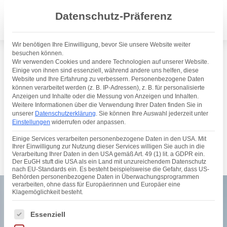
Datenschutz-Präferenz
Wir benötigen Ihre Einwilligung, bevor Sie unsere Website weiter
besuchen können.
Wir verwenden Cookies und andere Technologien auf unserer Website.
OPERATIONEN
Einige von ihnen sind essenziell, während andere uns helfen, diese
Ablauf Operation Grauer
Website und Ihre Erfahrung zu verbessern.
Personenbezogene Daten
können verarbeitet werden (z. B. IP-Adressen), z. B. für personalisierte
Star
Anzeigen und Inhalte oder die Messung von Anzeigen und Inhalten.
Weitere Informationen über die Verwendung Ihrer Daten finden Sie in
unserer
Datenschutzerklärung
.
Sie können Ihre Auswahl jederzeit unter
Team Dr. Berret & Kollegen | Lesedauer: 6 Minuten
Einstellungen
widerrufen oder anpassen.
Auf dieser Seite finden Sie alle wichtigen Infos rund um
die Operation des Grauen Stars.
Einige Services verarbeiten personenbezogene Daten in den USA. Mit
Ihrer Einwilligung zur Nutzung dieser Services willigen Sie auch in die
Verarbeitung Ihrer Daten in den USA gemäß Art. 49 (1) lit. a GDPR ein.
Der EuGH stuft die USA als ein Land mit unzureichendem Datenschutz
nach EU-Standards ein. Es besteht beispielsweise die Gefahr, dass US-
Behörden personenbezogene Daten in Überwachungsprogrammen
verarbeiten, ohne dass für Europäerinnen und Europäer eine
Klagemöglichkeit besteht.
Es folgt eine Liste der Service-Gruppen, für die eine Einwil
Essenziell